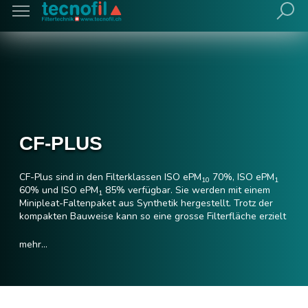
CF-PLUS
CF-Plus sind in den Filterklassen ISO ePM
70%, ISO ePM
10
1
60% und ISO ePM
85% verfügbar. Sie werden mit einem
1
Minipleat-Faltenpaket aus Synthetik hergestellt. Trotz der
kompakten Bauweise kann so eine grosse Filterfläche erzielt
werden. Der recycelte Kunststoffrahmen ist in den
Rahmentiefen 100 mm und 150 mm verfügbar und bietet
mehr...
durch den 25 mm Kopfrahmen die Möglichkeit zur Aufnahme
in einem Standard-Aufnahmerahmen. Der Rahmen ist frei
von Halogenen, CFC's und Buntmetallen.
CF-Plus werden vorwiegend als Vorfilter für höhere