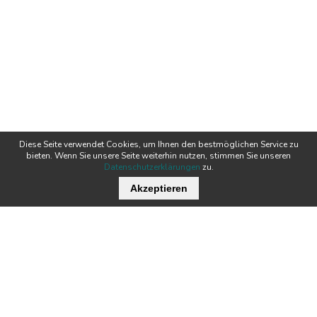
Diese Seite verwendet Cookies, um Ihnen den bestmöglichen Service zu
bieten. Wenn Sie unsere Seite weiterhin nutzen, stimmen Sie unseren
Datenschutzerklärungen
zu.
Akzeptieren
Wichtige Links
Stellenangebote
Kontakt
Downloads
Team
Zertifikate
Technik
News
Produkte
Newsletter