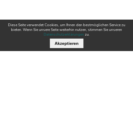
Diese Seite verwendet Cookies, um Ihnen den bestmöglichen Service zu
bieten. Wenn Sie unsere Seite weiterhin nutzen, stimmen Sie unseren
Datenschutzerklärungen
zu.
Akzeptieren
Wichtige Links
Stellenangebote
Kontakt
Downloads
Team
Zertifikate
Technik
News
Produkte
Newsletter
Tecnofil AG Filtertechnik
Nordstrasse 3
Öffnungszeiten:
CH-5722 Gränichen
MO - DO:
07:00 - 12:00 / 13:00 - 17:00
FR:
07:00 - 12:00 / 13:00 - 16:00
+41 62 842 20 20