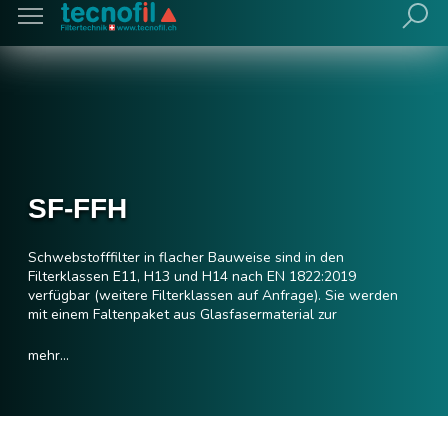
SF-FFH
Schwebstofffilter in flacher Bauweise sind in den
Filterklassen E11, H13 und H14 nach EN 1822:2019
verfügbar (weitere Filterklassen auf Anfrage). Sie werden
mit einem Faltenpaket aus Glasfasermaterial zur
Abscheidung feinster Partikel hergestellt. Je nach
Anforderung können sie mit einem Rahmen aus Kunststoff,
mehr...
Holz oder Aluminium in den Tiefen 292 mm, 150 mm, 90 mm
oder 78 mm gefertigt werden.
Schwebstofffilter in flacher Bauweise werden vorwiegend in
reinraumtechnischen Anwendungen mit begrenzten