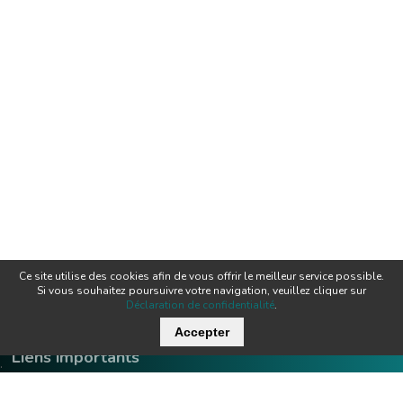
Ce site utilise des cookies afin de vous offrir le meilleur service possible.
Si vous souhaitez poursuivre votre navigation, veuillez cliquer sur
Déclaration de confidentialité
.
Accepter
Liens importants
.
Offres d'emploi
Contact
Downloads