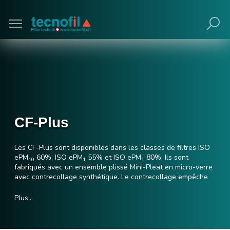
Poursuivre avec navigateur obsolète (non
recommandé).
CF-Plus
Les CF-Plus sont disponibles dans les classes de filtres ISO
ePM
60%, ISO ePM
55% et ISO ePM
80%. Ils sont
10
1
1
fabriqués avec un ensemble plissé Mini-Pleat en micro-verre
avec contrecollage synthétique. Le contrecollage empêche
les fibres de verre de se détacher et sert de protection pour
la préhension. Malgré la conception compacte, il est ainsi
Plus…
possible d'obtenir une grande surface de filtrage. Le cadre
en plastique recyclé est disponible dans des profondeurs de
100 mm et 150 mm et, grâce au cadre de tête de 25 mm, il