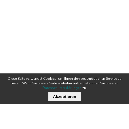
Diese Seite verwendet Cookies, um Ihnen den bestmöglichen Service zu
bieten. Wenn Sie unsere Seite weiterhin nutzen, stimmen Sie unseren
Datenschutzerklärungen
zu.
Wichtige Links
Akzeptieren
Stellenangebote
Kontakt
Downloads
Team
Zertifikate
Technik
News
Produkte
Newsletter