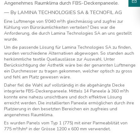
Angenehmes Raumklima durch FBS-Deckenpaneele.
— By LAMINA TECHNOLOGIES SA & TECNOFIL AG
Eine Luftmenge von 5'040 m³/h gleichmässig und zugfrei zur
Kühlung von Büroräumlichkeiten verteilen? Dies war die
Anforderung, die durch Lamina Technologies SA an uns gestellt
wurde.
Um die passende Lösung für Lamina Technologies SA zu finden,
wurden verschiedene Alternativen abgewogen. So standen auch
herkömmliche textile Quellauslässe zur Auswahl. Unter
Berücksichtigung der Ästhetik wäre bei der genannten Luftmenge
ein Durchmesser zu tragen gekommen, welcher optisch zu gross
und fehl am Platz gewesen wäre.
Daher fiel die Wahl auf vollständig in die abgehängte Decke
integrierte FBS-Deckenpaneele. Mittels 14 Paneele à 360 m³/h
konnte eine nahezu unsichtbare und doch effektive Lösung
erreicht werden. Die installierten Paneele ermöglichen durch ihre
Platzierung in den besetzten Bereichen ein zugfreies und
angenehmes Raumklima.
Es wurden Panels vom Typ 1 (775) mit einer Parmeabilität von
775 m³/h/m² in der Grösse 1200 x 600 mm verwendet.