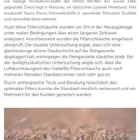
Die heutige Produktionsstätte der SWISS KRONO AG wurde 1966
gegründet. Diese liegt in Menznau, im idyllischen Luzerner Hinterland. Hier
produziert Swiss Krono Holzwerkstoffe in gewohnter Schweizer Qualität
und vermarktet diese weltweit.
Auch diese Filterschläuche wurden vor Ort in der Absauganlage
unter realen Bedingungen über einen längeren Zeitraum
analysiert. Anschliessend wurden die Filterschläuche eingehend
überprüft. Die visuelle Untersuchung ergab, dass sich eine
gleichmässige dünne Staubschicht auf der Rohgasseite
abgelagert hat, wohingegen die Reingasseite staubfrei blieb. Bei
der textilphysikalischen Untersuchung zeigte sich, dass die
Luftdurchlässigkeit des Nadelfilz-Filterschlauchs auch nach
mehreren Monaten Standzeit immer noch sehr gut ist.
Durch umfangreiche Tests und Beratung hinsichtlich des
optimalen Filters konnte die Standzeit merklich verbessert und ein
Mehrwert für den Kunden generiert werden.