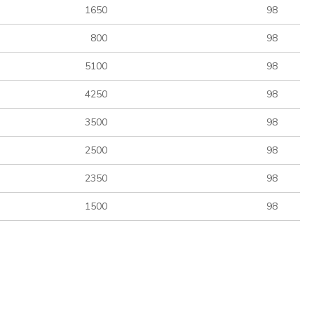
1650
98
800
98
5100
98
4250
98
3500
98
2500
98
2350
98
1500
98