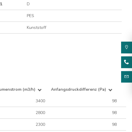
01
D
PES
Kunststoff
umenstrom (m3/h)
Anfangsdruckdifferenz (Pa)
3400
98
2800
98
2300
98