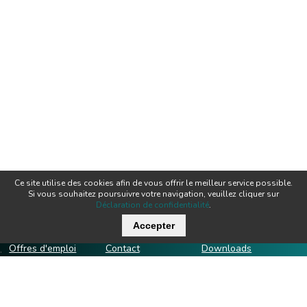
Ce site utilise des cookies afin de vous offrir le meilleur service possible.
Si vous souhaitez poursuivre votre navigation, veuillez cliquer sur
Déclaration de confidentialité
.
Liens importants
Accepter
Offres d'emploi
Contact
Downloads
.
Team
Certificats
Techniques
News
Produits
Newsletter