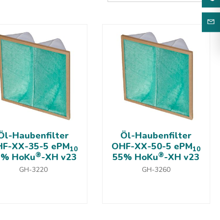
Öl-Haubenfilter
Öl-Haubenfilter
F-XX-35-5 ePM
OHF-XX-50-5 ePM
10
10
®
®
5% HoKu
-XH v23
55% HoKu
-XH v23
GH-3220
GH-3260