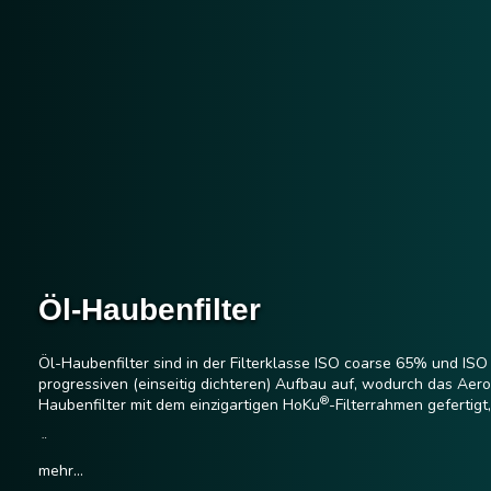
Öl-Haubenfilter
Öl-Haubenfilter sind in der Filterklasse ISO coarse 65% und IS
progressiven (einseitig dichteren) Aufbau auf, wodurch das Aer
®
Haubenfilter mit dem einzigartigen HoKu
-Filterrahmen gefertigt
Öl-Haubenfilter werden vorwiegend zur Filtration klebriger oder
mehr...