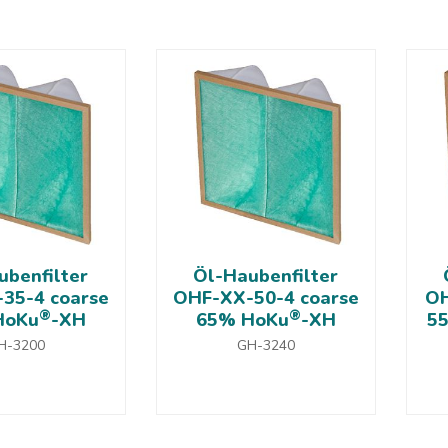
ubenfilter
Öl-Haubenfilter
35-4 coarse
OHF-XX-50-4 coarse
OH
®
®
HoKu
-XH
65% HoKu
-XH
5
H-3200
GH-3240