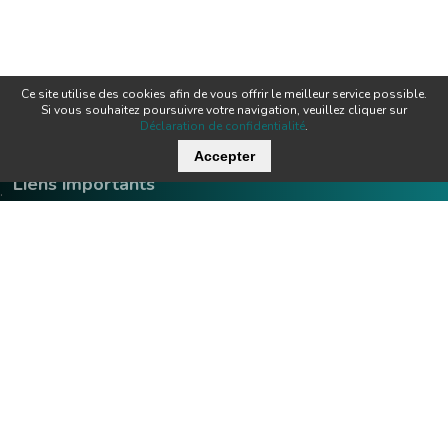
Ce site utilise des cookies afin de vous offrir le meilleur service possible.
Si vous souhaitez poursuivre votre navigation, veuillez cliquer sur
Déclaration de confidentialité
.
Accepter
Liens importants
.
Offres d'emploi
Contact
Downloads
Team
Certificats
Techniques
News
Produits
Newsletter
Tecnofil SA Technique de filtration
Nordstrasse 3
Heures d'ouverture:
CH-5722 Gränichen
lu - je:
07:00 - 12:00 / 13:00 - 17:0
ve:
07:00 - 12:00 / 13:00 - 16:0