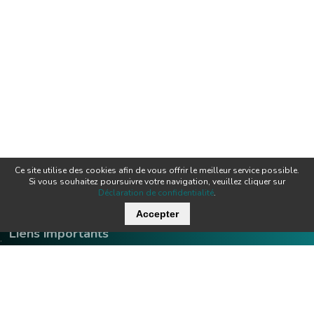
Ce site utilise des cookies afin de vous offrir le meilleur service possible.
Si vous souhaitez poursuivre votre navigation, veuillez cliquer sur
Déclaration de confidentialité
.
Accepter
Liens importants
.
Offres d'emploi
Contact
Downloads
Team
Certificats
Techniques
News
Produits
Newsletter