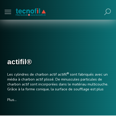
Poursuivre avec navigateur obsolète (non
recommandé).
actifil®
®
Les cylindres de charbon actif actifil
sont fabriqués avec un
média à charbon actif plissé. De minuscules particules de
charbon actif sont incorporées dans le matériau multicouche.
Grâce à la forme conique, la surface de soufflage est plus
que quintuplée comparée aux cylindres traditionnels. Cela
permet de réduire la perte de pression jusqu'à 50%. Les
Plus…
cylindres sont disponibles dans des longueurs de 450 mm et
de 600 mm. La plaque d'extrémité et la tête avec fermeture à
baïonnette sont en plastique. En raison de leur faible poids