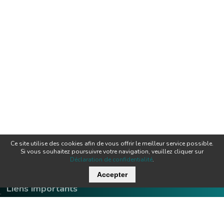
Ce site utilise des cookies afin de vous offrir le meilleur service possible.
Si vous souhaitez poursuivre votre navigation, veuillez cliquer sur
Déclaration de confidentialité
.
Accepter
Liens importants
.
Offres d'emploi
Contact
Downloads