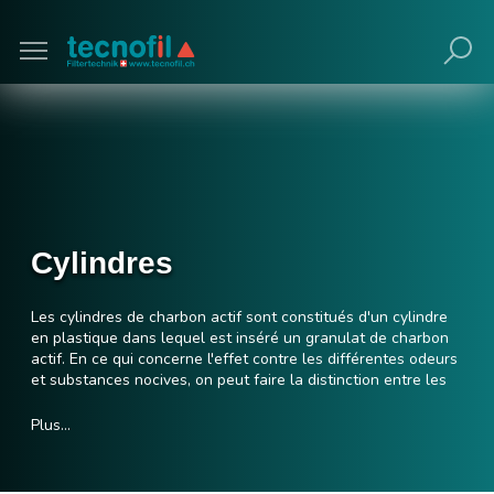
Poursuivre avec navigateur obsolète (non
recommandé).
Cylindres
Les cylindres de charbon actif sont constitués d'un cylindre
en plastique dans lequel est inséré un granulat de charbon
actif. En ce qui concerne l'effet contre les différentes odeurs
et substances nocives, on peut faire la distinction entre les
types de charbon TK-B, TK-C, TK-D, TK-E et TK-K. En raison
de la grande quantité de charbon dans les cylindres, la
Plus…
capacité d'absorption est très élevée. Les cylindres sont
disponibles dans des longueurs de 450 mm et de 600 mm. La
fermeture à baïonnette et la compatibilité avec les plaques