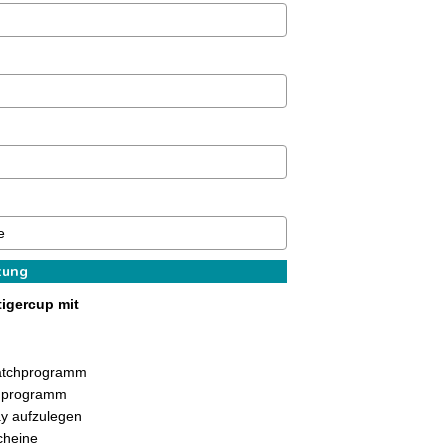
zung
tigercup mit
Matchprogramm
hprogramm
ay aufzulegen
cheine