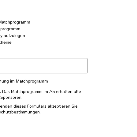
m Matchprogramm
hprogramm
ay aufzulegen
cheine
hnung im Matchprogramm
t. Das Matchprogramm im A5 erhalten alle
 Sponsoren.
enden dieses Formulars akzeptieren Sie
schutzbestimmungen.