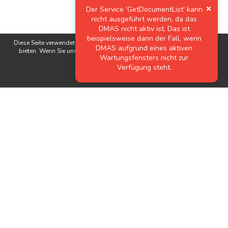
Diese Seite verwendet Cookies, um Ihnen den bestmöglichen Service zu
bieten. Wenn Sie unsere Seite weiterhin nutzen, stimmen Sie unseren
Datenschutzerklärungen
zu.
Akzeptieren
Wichtige Links
Stellenangebote
Kontakt
Downloads
Team
Zertifikate
Technik
News
Produkte
Newsletter
Tecnofil AG Filtertechnik
Nordstrasse 3
Öffnungszeiten:
CH-5722 Gränichen
MO - DO:
07:00 - 12:00 / 13:00 - 17:00
FR:
07:00 - 12:00 / 13:00 - 16:00
+41 62 842 20 20