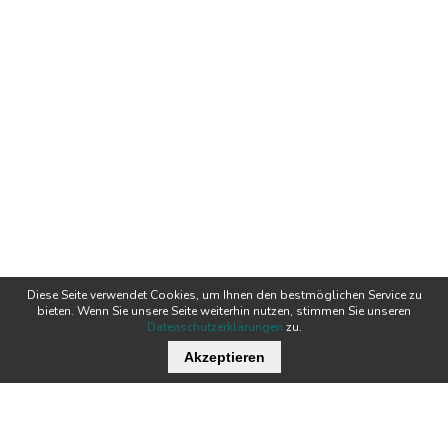
Diese Seite verwendet Cookies, um Ihnen den bestmöglichen Service zu
bieten. Wenn Sie unsere Seite weiterhin nutzen, stimmen Sie unseren
Datenschutzerklärungen
zu.
Akzeptieren
Wichtige Links
Stellenangebote
Kontakt
Downloads