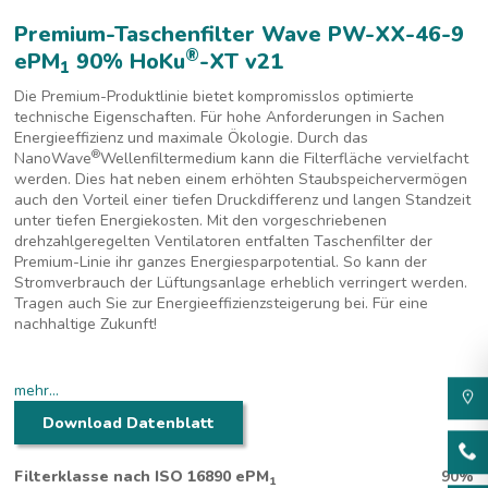
Premium-Taschenfilter Wave PW-XX-46-9
®
ePM
90% HoKu
-XT v21
1
Die Premium-Produktlinie bietet kompromisslos optimierte
technische Eigenschaften. Für hohe Anforderungen in Sachen
Energieeffizienz und maximale Ökologie. Durch das
®
NanoWave
Wellenfiltermedium kann die Filterfläche vervielfacht
werden. Dies hat neben einem erhöhten Staubspeichervermögen
auch den Vorteil einer tiefen Druckdifferenz und langen Standzeit
unter tiefen Energiekosten. Mit den vorgeschriebenen
drehzahlgeregelten Ventilatoren entfalten Taschenfilter der
Premium-Linie ihr ganzes Energiesparpotential. So kann der
Stromverbrauch der Lüftungsanlage erheblich verringert werden.
Tragen auch Sie zur Energieeffizienzsteigerung bei. Für eine
nachhaltige Zukunft!
mehr...
Download Datenblatt
Premium-Taschenfilter Wave für höchste Energieeffizienz
Filterklasse nach ISO 16890 ePM
90%
1