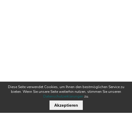
Diese Seite verwendet Cookies, um Ihnen den bestmöglichen Service zu
bieten. Wenn Sie unsere Seite weiterhin nutzen, stimmen Sie unseren
Datenschutzerklärungen
zu.
Akzeptieren
Wichtige Links
Stellenangebote
Kontakt
Downloads