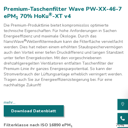
Premium-Taschenfilter Wave PW-XX-46-7
®
ePM
70% HoKu
-XT v4
1
Die Premium-Produktlinie bietet kompromisslos optimierte
technische Eigenschaften. Für hohe Anforderungen in Sachen
Energieeffizienz und maximale Ökologie. Durch das
®
NanoWave
Wellenfiltermedium kann die Filterfläche vervielfacht
werden. Dies hat neben einem erhöhten Staubspeichervermögen
auch den Vorteil einer tiefen Druckdifferenz und langen Standzeit
unter tiefen Energiekosten. Mit den vorgeschriebenen
drehzahlgeregelten Ventilatoren entfalten Taschenfilter der
Premium-Linie ihr ganzes Energiesparpotential. So kann der
Stromverbrauch der Lüftungsanlage erheblich verringert werden.
Tragen auch Sie zur Energieeffizienzsteigerung bei. Für eine
nachhaltige Zukunft!
mehr...
Download Datenblatt
Premium-Taschenfilter Wave für höchste Energieeffizienz
Filterklasse nach ISO 16890 ePM
70%
1