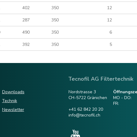
2
402
350
12
2
287
350
12
0
490
350
6
2
392
350
5
Tecnofil AG Filtertechnik
Downloads
Nordstrasse 3
Öffnungsze
CH-5722 Gränichen
MO - DO:
Technik
FR:
+41 62 842 20 20
Newsletter
info@tecnofil.ch