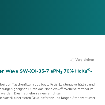
Vergleichen
Sprache:
Deutsch
Anmelden
Vergleichen
®
lter Wave SW-XX-35-7 ePM
70% HoKu
-
1
 bei den Taschenfiltern das beste Preis-Leistungsverhältnis und
®
endungen geeignet. Durch das NanoWave
Wellenfiltermedium
ht werden. Dies hat neben einem erhöhten
Vorteil einer tiefen Druckdifferenz und langen Standzeit unter