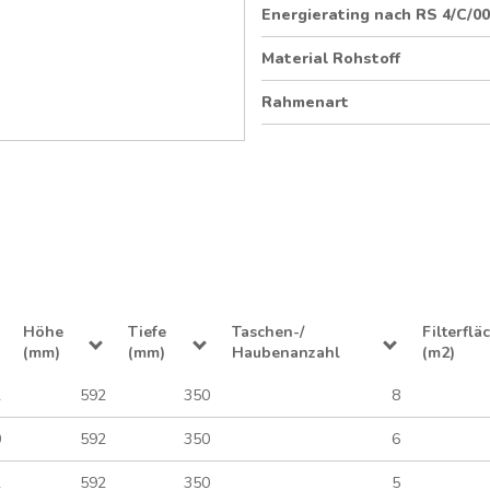
Energierating nach RS 4/C/0
Material Rohstoff
Rahmenart
Höhe
Tiefe
Taschen-/
Filterflä
(mm)
(mm)
Haubenanzahl
(m2)
2
592
350
8
0
592
350
6
2
592
350
5