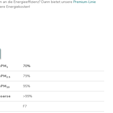
 an die Energieeffizienz? Dann bietet unsere
Premium-Linie
ere Energiekosten!
 das beste Preis-Leistungsverhältnis
edium (2.5-fache Filterfläche)
Rahmen
 ePM
70%
1
 ePM
79%
2.5
 ePM
95%
10
coarse
>99%
F7