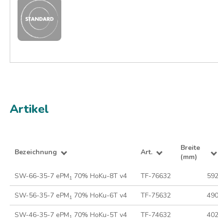
Artikel
Breite
Bezeichnung
Art.
(mm)
SW-66-35-7 ePM
70% HoKu-8T v4
TF-76632
59
1
SW-56-35-7 ePM
70% HoKu-6T v4
TF-75632
49
1
SW-46-35-7 ePM
70% HoKu-5T v4
TF-74632
40
1