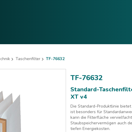
echnik
Taschenfilter
TF-76632
TF-76632
Standard-Taschenfi
XT v4
Die Standard-Produktlinie bietet
ist besonders für Standardanw
kann die Filterfläche vervielfac
Staubspeichervermögen auch den 
tiefen Energiekosten.