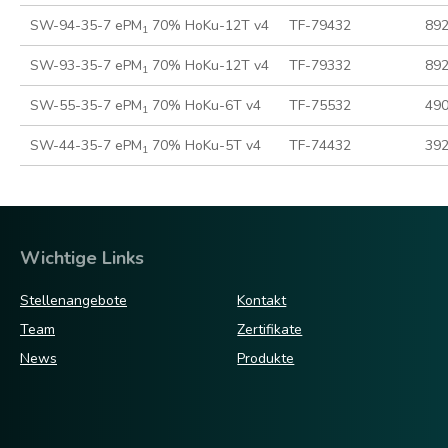
SW-94-35-7 ePM
70% HoKu-12T v4
TF-79432
89
1
SW-93-35-7 ePM
70% HoKu-12T v4
TF-79332
89
1
SW-55-35-7 ePM
70% HoKu-6T v4
TF-75532
49
1
SW-44-35-7 ePM
70% HoKu-5T v4
TF-74432
39
1
Wichtige Links
Stellenangebote
Kontakt
Team
Zertifikate
News
Produkte