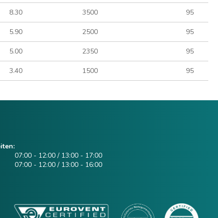
8.30
3500
95
5.90
2500
95
5.00
2350
95
3.40
1500
95
iten:
07:00 - 12:00 / 13:00 - 17:00
07:00 - 12:00 / 13:00 - 16:00