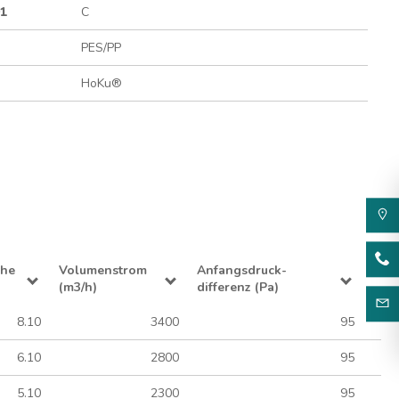
01
C
PES/PP
HoKu®
che
Volumenstrom
Anfangsdruck-
(m3/h)
differenz (Pa)
8.10
3400
95
6.10
2800
95
5.10
2300
95