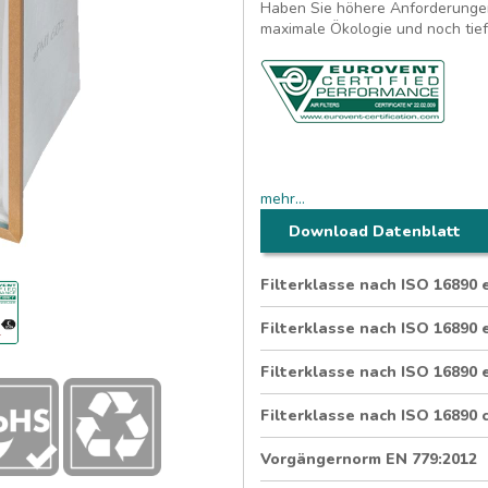
Haben Sie höhere Anforderungen
maximale Ökologie und noch tief
Standard-Taschenfilter Wave für
mehr...
®
NanoWave
Wellenfilterm
Download Datenblatt
350 mm Tiefe
8 Taschen (592 x 592 mm)
®
Hygienegeprüfter HoKu
-
Filterklasse nach ISO 16890
Filterklasse nach ISO 16890
Filterklasse nach ISO 16890
Filterklasse nach ISO 16890 
Vorgängernorm EN 779:2012