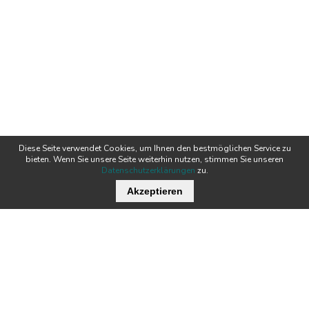
Diese Seite verwendet Cookies, um Ihnen den bestmöglichen Service zu
bieten. Wenn Sie unsere Seite weiterhin nutzen, stimmen Sie unseren
Datenschutzerklärungen
zu.
Akzeptieren
Wichtige Links
Stellenangebote
Kontakt
Downloads
Team
Zertifikate
Technik
News
Produkte
Newsletter