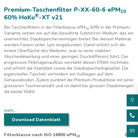
Premium-Taschenfilter P-XX-60-6 ePM
10
®
60% HoKu
-XT v21
Bei Taschenfiltern in der Filterklasse ePM
60% in der Premium-
10
Variante setzen wir auf das bewährte Submicron-Medium, das ein
unerreichtes Staubspeichervermögen bietet. Bei diesem Material
werden Fasern unter 1
µm eingebunden. Damit erhöht sich die
innere Oberfläche des Mediums, was zu einer stabilen
Abscheideleistung und einer geringen Druckdifferenz führt. Der
progressive Filterlagenaufbau verstärkt diesen Effekt nochmals
und erhöht die Standzeit sowie die Staubspeicherkapazität. Die
eigensteifen Taschen verhindern ein Aufliegen auf dem
Gehäuseboden. Zudem punktet die Premium-Produktlinie mit einer
grösseren Taschenanzahl und ist damit bei grossen Staubmengen
die beste Wahl!
Premium-Taschenfilter für grosse Staubmengen und geringe
Energiekosten
mehr...
Download Datenblatt
Filterklasse nach ISO 16890 ePM
60%
10