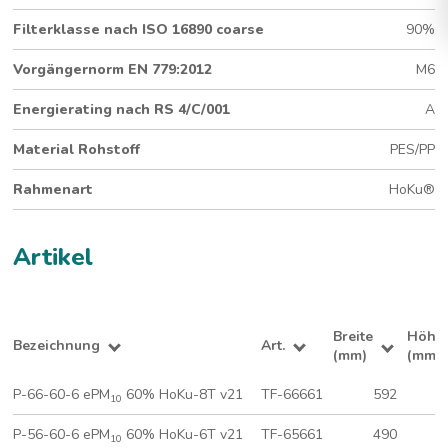
Filterklasse nach ISO 16890 coarse
90%
Submicron-Medium
Vorgängernorm EN 779:2012
M6
600 mm Tiefe
8 Taschen (592 x 592 mm)
Energierating nach RS 4/C/001
A
®
Hygienegeprüfter HoKu
-Rahmen
Material Rohstoff
PES/PP
Rahmenart
HoKu®
Artikel
Breite
Höhe
Bezeichnung
Art.
(mm)
(mm)
P-66-60-6 ePM
60% HoKu-8T v21
TF-66661
592
10
P-56-60-6 ePM
60% HoKu-6T v21
TF-65661
490
10