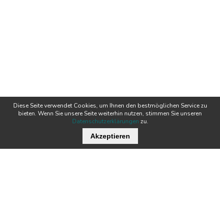
Diese Seite verwendet Cookies, um Ihnen den bestmöglichen Service zu
bieten. Wenn Sie unsere Seite weiterhin nutzen, stimmen Sie unseren
Datenschutzerklärungen
zu.
Akzeptieren
Wichtige Links
Stellenangebote
Kontakt
Downloads
Team
Zertifikate
Technik
News
Produkte
Newsletter