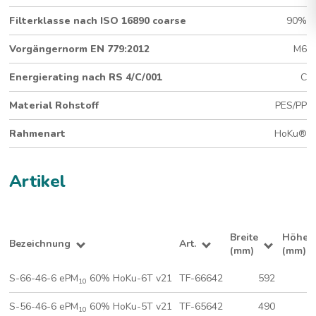
Standard-Taschenfilter für grosse Staubmengen
Filterklasse nach ISO 16890 coarse
90%
Submicron-Medium
460 mm Tiefe
Vorgängernorm EN 779:2012
M6
6 Taschen (592 x 592 mm)
®
Hygienegeprüfter HoKu
-Rahmen
Energierating nach RS 4/C/001
C
Material Rohstoff
PES/PP
Rahmenart
HoKu®
Artikel
Breite
Höhe
Bezeichnung
Art.
(mm)
(mm)
S-66-46-6 ePM
60% HoKu-6T v21
TF-66642
592
5
10
S-56-46-6 ePM
60% HoKu-5T v21
TF-65642
490
5
10