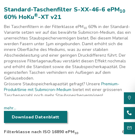
Standard-Taschenfilter S-XX-46-6 ePM
10
®
60% HoKu
-XT v21
Bei Taschenfiltern in der Filterklasse ePM
60% in der Standard-
10
Variante setzen wir auf das bewährte Submicron-Medium, das ein
unerreichtes Staubspeichervermögen bietet. Bei diesem Material
werden Fasern unter 1
µm eingebunden. Damit erhöht sich die
innere Oberfläche des Mediums, was zu einer stabilen
Abscheideleistung und einer geringen Druckdifferenz führt. Der
progressive Filterlagenaufbau verstärkt diesen Effekt nochmals
und erhöht die Standzeit sowie die Staubspeicherkapazität. Die
eigensteifen Taschen verhindern ein Aufliegen auf dem
Gehäuseboden.
Grössere Staubspeicherkapazität gefragt? Unsere
Premium-
Produktlinie mit Submicron-Medium
bietet mit einer grösseren
Taschenanzahl noch mehr Staubspeichervermögen!
mehr...
Download Datenblatt
Filterklasse nach ISO 16890 ePM
60%
10