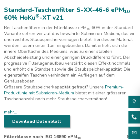
Standard-Taschenfilter S-XX-46-6 ePM
10
®
60% HoKu
-XT v21
Bei Taschenfiltern in der Filterklasse ePM
60% in der Standard-
10
Variante setzen wir auf das bewährte Submicron-Medium, das ein
unerreichtes Staubspeichervermögen bietet. Bei diesem Material
werden Fasern unter 1
µm eingebunden. Damit erhöht sich die
innere Oberfläche des Mediums, was zu einer stabilen
Abscheideleistung und einer geringen Druckdifferenz führt. Der
progressive Filterlagenaufbau verstärkt diesen Effekt nochmals
und erhöht die Standzeit sowie die Staubspeicherkapazität. Die
eigensteifen Taschen verhindern ein Aufliegen auf dem
Gehäuseboden.
Grössere Staubspeicherkapazität gefragt? Unsere
Premium-
Produktlinie mit Submicron-Medium
bietet mit einer grösseren
Taschenanzahl noch mehr Staubspeichervermögen!
mehr...
Download Datenblatt
Filterklasse nach ISO 16890 ePM
60%
10