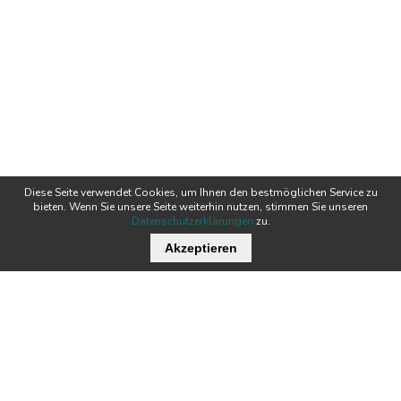
Diese Seite verwendet Cookies, um Ihnen den bestmöglichen Service zu
bieten. Wenn Sie unsere Seite weiterhin nutzen, stimmen Sie unseren
Datenschutzerklärungen
zu.
Akzeptieren
Wichtige Links
Stellenangebote
Kontakt
Downloads
Team
Zertifikate
Technik
News
Produkte
Newsletter