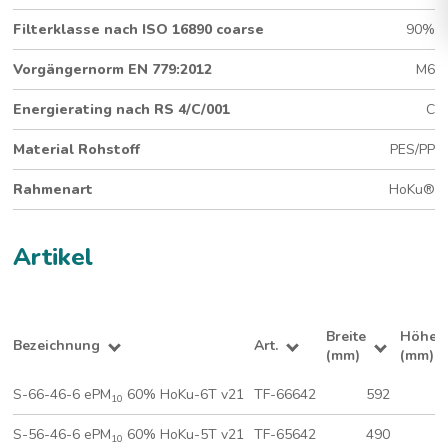
Standard-Taschenfilter für grosse Staubmengen
Filterklasse nach ISO 16890 coarse
90%
Submicron-Medium
460 mm Tiefe
Vorgängernorm EN 779:2012
M6
6 Taschen (592 x 592 mm)
®
Hygienegeprüfter HoKu
-Rahmen
Energierating nach RS 4/C/001
C
Material Rohstoff
PES/PP
Rahmenart
HoKu®
Artikel
Breite
Höhe
Bezeichnung
Art.
(mm)
(mm)
S-66-46-6 ePM
60% HoKu-6T v21
TF-66642
592
5
10
S-56-46-6 ePM
60% HoKu-5T v21
TF-65642
490
5
10