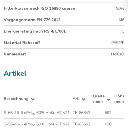
Standard-Taschenfilter für grosse Staubmengen
Filterklasse nach ISO 16890 coarse
90%
Submicron-Medium
460 mm Tiefe
Vorgängernorm EN 779:2012
M6
6 Taschen (592 x 592 mm)
®
Hygienegeprüfter HoKu
-Rahmen
Energierating nach RS 4/C/001
C
Material Rohstoff
PES/PP
Rahmenart
HoKu®
Artikel
Breite
Höhe
Bezeichnung
Art.
(mm)
(mm)
S-66-46-6 ePM
60% HoKu-6T v21
TF-66642
592
5
10
S-56-46-6 ePM
60% HoKu-5T v21
TF-65642
490
5
10