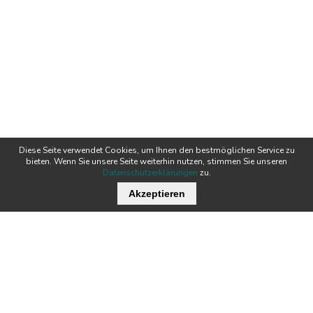
Diese Seite verwendet Cookies, um Ihnen den bestmöglichen Service zu
bieten. Wenn Sie unsere Seite weiterhin nutzen, stimmen Sie unseren
Datenschutzerklärungen
zu.
Akzeptieren
Wichtige Links
Stellenangebote
Kontakt
Downloads
Team
Zertifikate
Technik
News
Produkte
Newsletter