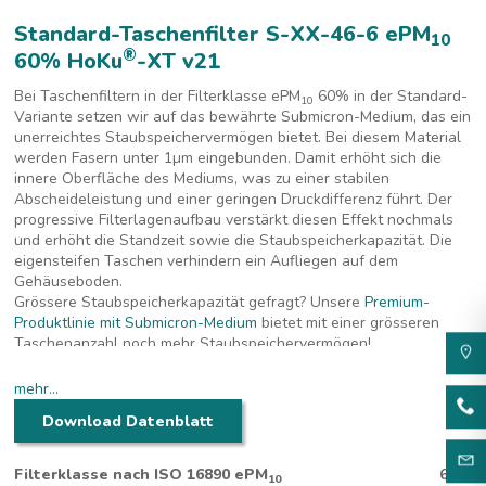
Standard-Taschenfilter S-XX-46-6 ePM
10
®
60% HoKu
-XT v21
Bei Taschenfiltern in der Filterklasse ePM
60% in der Standard-
10
Variante setzen wir auf das bewährte Submicron-Medium, das ein
unerreichtes Staubspeichervermögen bietet. Bei diesem Material
werden Fasern unter 1
µm eingebunden. Damit erhöht sich die
innere Oberfläche des Mediums, was zu einer stabilen
Abscheideleistung und einer geringen Druckdifferenz führt. Der
progressive Filterlagenaufbau verstärkt diesen Effekt nochmals
und erhöht die Standzeit sowie die Staubspeicherkapazität. Die
eigensteifen Taschen verhindern ein Aufliegen auf dem
Gehäuseboden.
Grössere Staubspeicherkapazität gefragt? Unsere
Premium-
Produktlinie mit Submicron-Medium
bietet mit einer grösseren
Taschenanzahl noch mehr Staubspeichervermögen!
mehr...
Download Datenblatt
Filterklasse nach ISO 16890 ePM
60%
10