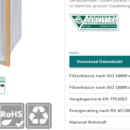
Gehäuseboden. Zudem punktet di
ist damit bei grossen Staubmeng
Premium-Taschenfilter für gros
mehr...
Submicron-Medium
460 mm Tiefe
Download Datenblatt
8 Taschen (592 x 592 mm)
®
Hygienegeprüfter HoKu
-
Filterklasse nach ISO 16890
Filterklasse nach ISO 16890 
Vorgängernorm EN 779:2012
Energierating nach RS 4/C/0
Material Rohstoff