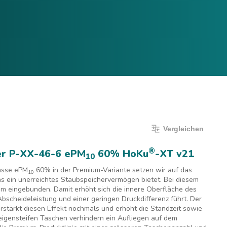
Vergleichen
Sprache:
Deutsch
Anmelden
Vergleichen
®
er P-XX-46-6 ePM
60% HoKu
-XT v21
10
lasse ePM
60% in der Premium-Variante setzen wir auf das
10
 ein unerreichtes Staubspeichervermögen bietet. Bei diesem
m eingebunden. Damit erhöht sich die innere Oberfläche des
bscheideleistung und einer geringen Druckdifferenz führt. Der
erstärkt diesen Effekt nochmals und erhöht die Standzeit sowie
 eigensteifen Taschen verhindern ein Aufliegen auf dem