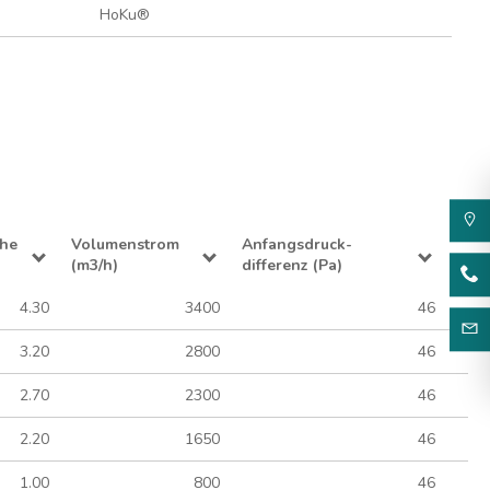
HoKu®
che
Volumenstrom
Anfangsdruck-
(m3/h)
differenz (Pa)
4.30
3400
46
3.20
2800
46
2.70
2300
46
2.20
1650
46
1.00
800
46