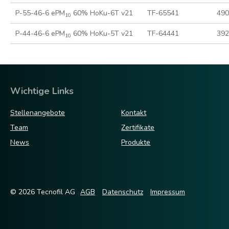
P-55-46-6 ePM
60% HoKu-6T v21
TF-65541
490
10
P-44-46-6 ePM
60% HoKu-5T v21
TF-64441
392
10
Wichtige Links
Stellenangebote
Kontakt
Team
Zertifikate
News
Produkte
© 2026 Tecnofil AG
AGB
Datenschutz
Impressum