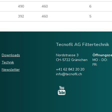
490
460
6
392
460
5
Tecnofil AG Filtertechnik
Downloads
Nordstrasse 3
Öffnungsze
CH-5722 Gränichen
MO - DO:
Technik
FR:
+41 62 842 20 20
Newsletter
info@tecnofil.ch