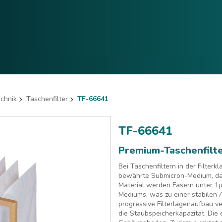
echnik
Taschenfilter
TF-66641
TF-66641
Premium-Taschenfilt
Bei Taschenfiltern in der Filterk
bewährte Submicron-Medium, das
Material werden Fasern unter 1
µ
Mediums, was zu einer stabilen A
progressive Filterlagenaufbau v
die Staubspeicherkapazität. Die