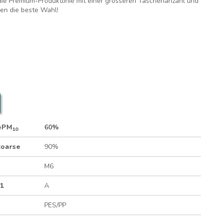
e Premium-Produktlinie mit einer grösseren Taschenanzahl und
en die beste Wahl!
se Staubmengen und geringe Energiekosten
Rahmen
 ePM
60%
10
coarse
90%
M6
01
A
PES/PP