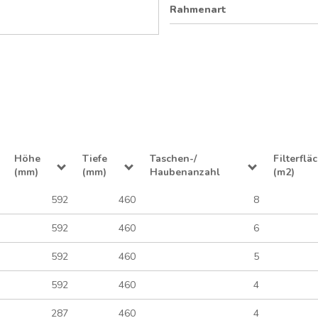
Rahmenart
Höhe
Tiefe
Taschen-/
Filterflä
(mm)
(mm)
Haubenanzahl
(m2)
592
460
8
592
460
6
592
460
5
592
460
4
287
460
4