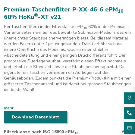
Premium-Taschenfilter P-XX-46-6 ePM
10
®
60% HoKu
-XT v21
Bei Taschenfiltern in der Filterklasse ePM
60% in der Premium-
10
Variante setzen wir auf das bewährte Submicron-Medium, das ein
unerreichtes Staubspeichervermögen bietet. Bei diesem Material
werden Fasern unter 1
µm eingebunden. Damit erhöht sich die
innere Oberfläche des Mediums, was zu einer stabilen
Abscheideleistung und einer geringen Druckdifferenz führt. Der
progressive Filterlagenaufbau verstärkt diesen Effekt nochmals
und erhöht die Standzeit sowie die Staubspeicherkapazität. Die
eigensteifen Taschen verhindern ein Aufliegen auf dem
Gehäuseboden. Zudem punktet die Premium-Produktlinie mit einer
grösseren Taschenanzahl und ist damit bei grossen Staubmengen
die beste Wahl!
mehr...
Download Datenblatt
Premium-Taschenfilter für grosse Staubmengen und geringe
Filterklasse nach ISO 16890 ePM
60%
10