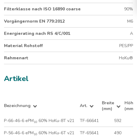
Energiekosten
Filterklasse nach ISO 16890 coarse
90%
Submicron-Medium
460 mm Tiefe
Vorgängernorm EN 779:2012
M6
8 Taschen (592 x 592 mm)
®
Hygienegeprüfter HoKu
-Rahmen
Energierating nach RS 4/C/001
A
Material Rohstoff
PES/PP
Rahmenart
HoKu®
Artikel
Breite
Höhe
Bezeichnung
Art.
(mm)
(mm)
P-66-46-6 ePM
60% HoKu-8T v21
TF-66641
592
10
P-56-46-6 ePM
60% HoKu-6T v21
TF-65641
490
10