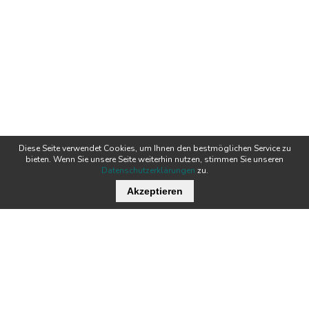
Diese Seite verwendet Cookies, um Ihnen den bestmöglichen Service zu
bieten. Wenn Sie unsere Seite weiterhin nutzen, stimmen Sie unseren
Datenschutzerklärungen
zu.
Akzeptieren
Wichtige Links
Stellenangebote
Kontakt
Downloads
Team
Zertifikate
Technik
News
Produkte
Newsletter