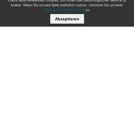
Diese Seite verwendet Cookies, um Ihnen den bestmöglichen Service zu
bieten. Wenn Sie unsere Seite weiterhin nutzen, stimmen Sie unseren
Datenschutzerklärungen
zu.
Akzeptieren
Wichtige Links
Stellenangebote
Kontakt
Downloads
Team
Zertifikate
Technik
News
Produkte
Newsletter
Tecnofil AG Filtertechnik
Nordstrasse 3
Öffnungszeiten:
CH-5722 Gränichen
MO - DO:
07:00 - 12:00 / 13:00 - 17:00
FR:
07:00 - 12:00 / 13:00 - 16:00
+41 62 842 20 20
info@tecnofil.ch
© 2026 Tecnofil AG
AGB
Datenschutz
Impressum