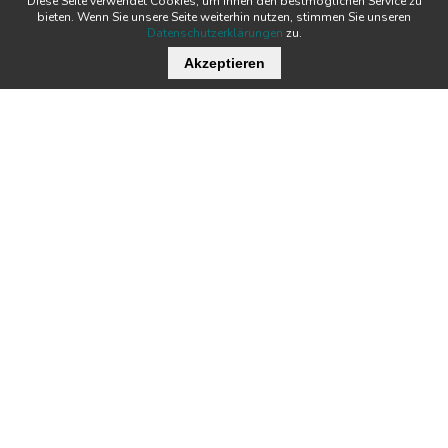
Diese Seite verwendet Cookies, um Ihnen den bestmöglichen Service zu
bieten. Wenn Sie unsere Seite weiterhin nutzen, stimmen Sie unseren
Datenschutzerklärungen
zu.
Akzeptieren
Wichtige Links
Stellenangebote
Kontakt
Downloads
Team
Zertifikate
Technik
News
Produkte
Newsletter
Tecnofil AG Filtertechnik
Nordstrasse 3
Öffnungszeiten:
CH-5722 Gränichen
MO - DO:
07:00 - 12:00 / 13:00 - 17:00
FR:
07:00 - 12:00 / 13:00 - 16:00
+41 62 842 20 20
info@tecnofil.ch
© 2026 Tecnofil AG
AGB
Datenschutz
Impressum