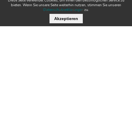
Diese Seite verwendet Cookies, um Ihnen den bestmöglichen Service zu
bieten. Wenn Sie unsere Seite weiterhin nutzen, stimmen Sie unseren
Datenschutzerklärungen
zu.
Akzeptieren
Wichtige Links
Stellenangebote
Kontakt
Downloads
Team
Zertifikate
Technik
News
Produkte
Newsletter
Tecnofil AG Filtertechnik
Nordstrasse 3
Öffnungszeiten:
CH-5722 Gränichen
MO - DO:
07:00 - 12:00 / 13:00 - 17:00
FR:
07:00 - 12:00 / 13:00 - 16:00
+41 62 842 20 20
info@tecnofil.ch
© 2026 Tecnofil AG
AGB
Datenschutz
Impressum