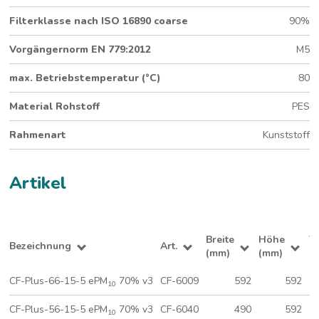
Filterklasse nach ISO 16890 coarse
90%
Vorgängernorm EN 779:2012
M5
max. Betriebstemperatur (°C)
80
Material Rohstoff
PES
Rahmenart
Kunststoff
Artikel
Breite
Höhe
T
Bezeichnung
Art.
(mm)
(mm)
(
CF-Plus-66-15-5 ePM
70% v3
CF-6009
592
592
10
CF-Plus-56-15-5 ePM
70% v3
CF-6040
490
592
10