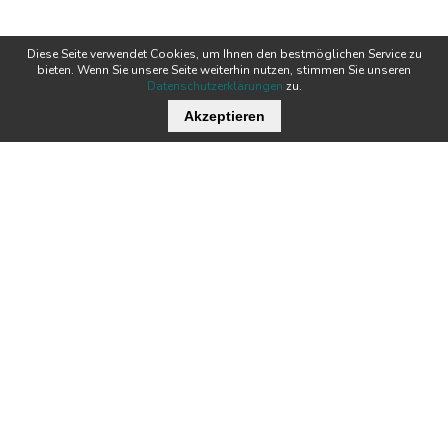
Diese Seite verwendet Cookies, um Ihnen den bestmöglichen Service zu
bieten. Wenn Sie unsere Seite weiterhin nutzen, stimmen Sie unseren
Datenschutzerklärungen
zu.
Akzeptieren
Wichtige Links
Stellenangebote
Kontakt
Downloads
Team
Zertifikate
Technik
News
Produkte
Newsletter
Tecnofil AG Filtertechnik
Nordstrasse 3
Öffnungszeiten:
CH-5722 Gränichen
MO - DO:
07:00 - 12:00 / 13:00 - 17:00
FR:
07:00 - 12:00 / 13:00 - 16:00
+41 62 842 20 20
info@tecnofil.ch