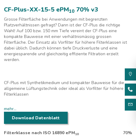
CF-Plus-XX-15-5 ePM
70% v3
10
Grosse Filterfläche bei Anwendungen mit begrenzten
Platzverhältnissen gefragt? Dann ist der CF-Plus die richtige
Wahl! Auf 100 bzw. 150 mm Tiefe vereint der CF-Plus eine
kompakte Bauweise mit einer verhältnismässig grossen
Filterfläche. Der Einsatz als Vorfilter für höhere Filterklassen ist
dabei üblich. Dadurch können tiefe Druckverluste und eine
energiesparende und gleichzeitig effiziente Filtration erzielt
werden.
CF-Plus mit Synthetikmedium und kompakter Bauweise für die
allgemeine Lüftungstechnik oder ideal als Vorfilter für höhere
Filterklassen
150 mm Tiefe
mehr...
Flache Bauweise (592 x 592 mm)
Plissiertes PES-Medium
Download Datenblatt
Filterklasse nach ISO 16890 ePM
70%
10