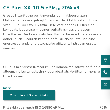
CF-Plus-XX-10-5 ePM
70% v3
10
Grosse Filterfläche bei Anwendungen mit begrenzten
Platzverhältnissen gefragt? Dann ist der CF-Plus die richtige
Wahl! Auf 100 bzw. 150 mm Tiefe vereint der CF-Plus eine
kompakte Bauweise mit einer verhältnismässig grossen
Filterfläche. Der Einsatz als Vorfilter für höhere Filterklassen ist
dabei üblich. Dadurch können tiefe Druckverluste und eine
energiesparende und gleichzeitig effiziente Filtration erzielt
werden.
CF-Plus mit Synthetikmedium und kompakter Bauweise für die
allgemeine Lüftungstechnik oder ideal als Vorfilter für höhere
Filterklassen
100 mm Tiefe
mehr...
Flache Bauweise (592 x 592 mm)
Plissiertes PES-Medium
Download Datenblatt
Filterklasse nach ISO 16890 ePM
70%
10