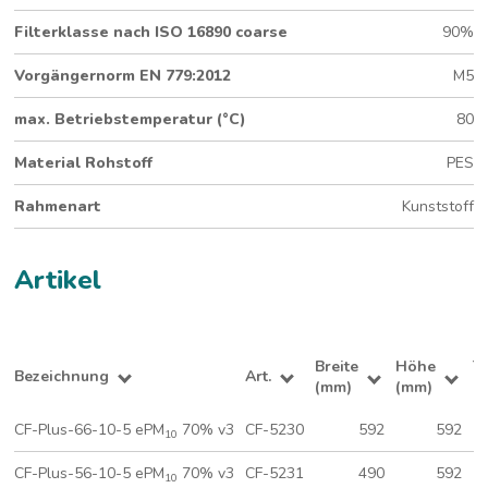
Filterklasse nach ISO 16890 coarse
90%
Vorgängernorm EN 779:2012
M5
max. Betriebstemperatur (°C)
80
Material Rohstoff
PES
Rahmenart
Kunststoff
Artikel
Breite
Höhe
T
Bezeichnung
Art.
(mm)
(mm)
(
CF-Plus-66-10-5 ePM
70% v3
CF-5230
592
592
10
CF-Plus-56-10-5 ePM
70% v3
CF-5231
490
592
10