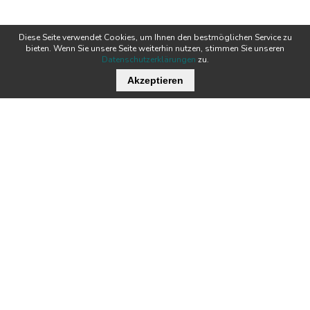
Diese Seite verwendet Cookies, um Ihnen den bestmöglichen Service zu
bieten. Wenn Sie unsere Seite weiterhin nutzen, stimmen Sie unseren
Datenschutzerklärungen
zu.
Akzeptieren
Wichtige Links
Stellenangebote
Kontakt
Downloads
Team
Zertifikate
Technik
News
Produkte
Newsletter
Tecnofil AG Filtertechnik
Nordstrasse 3
Öffnungszeiten:
CH-5722 Gränichen
MO - DO:
07:00 - 12:00 / 13:00 - 17:00
FR:
07:00 - 12:00 / 13:00 - 16:00
+41 62 842 20 20
info@tecnofil.ch