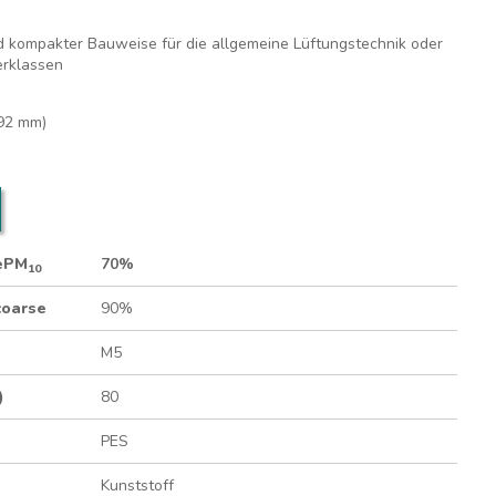
d kompakter Bauweise für die allgemeine Lüftungstechnik oder
terklassen
92 mm)
 ePM
70%
10
coarse
90%
M5
)
80
PES
Kunststoff