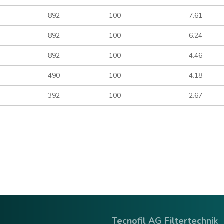
892
100
7.61
892
100
6.24
892
100
4.46
490
100
4.18
392
100
2.67
Tecnofil AG Filtertechnik