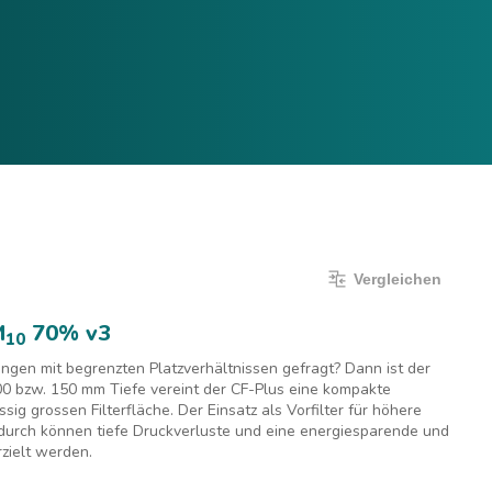
Vergleichen
Sprache:
Deutsch
Anmelden
Vergleichen
M
70% v3
10
ngen mit begrenzten Platzverhältnissen gefragt? Dann ist der
100 bzw. 150 mm Tiefe vereint der CF-Plus eine kompakte
ig grossen Filterfläche. Der Einsatz als Vorfilter für höhere
Dadurch können tiefe Druckverluste und eine energiesparende und
erzielt werden.