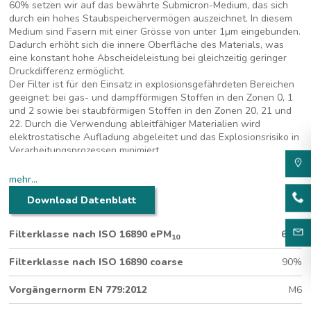
60% setzen wir auf das bewährte Submicron-Medium, das sich
durch ein hohes Staubspeichervermögen auszeichnet. In diesem
Medium sind Fasern mit einer Grösse von unter 1
µm eingebunden.
Dadurch erhöht sich die innere Oberfläche des Materials, was
eine konstant hohe Abscheideleistung bei gleichzeitig geringer
Druckdifferenz ermöglicht.
Der Filter ist für den Einsatz in explosionsgefährdeten Bereichen
geeignet: bei gas- und dampfförmigen Stoffen in den Zonen 0, 1
und 2 sowie bei staubförmigen Stoffen in den Zonen 20, 21 und
22. Durch die Verwendung ableitfähiger Materialien wird
elektrostatische Aufladung abgeleitet und das Explosionsrisiko in
Verarbeitungsprozessen minimiert.
mehr...
EX geschützter Taschenfilter zum Einsatz in
Download Datenblatt
explosionsgefährdeten Bereichen
Submicron-Medium
Filterklasse nach ISO 16890 ePM
60%
10
Leitfähig, mit Erdungslitze
350 mm Tiefe
Filterklasse nach ISO 16890 coarse
90%
6 Taschen (592 x 592 mm)
®
Hygienegeprüfter HoKu
-Rahmen
Vorgängernorm EN 779:2012
M6