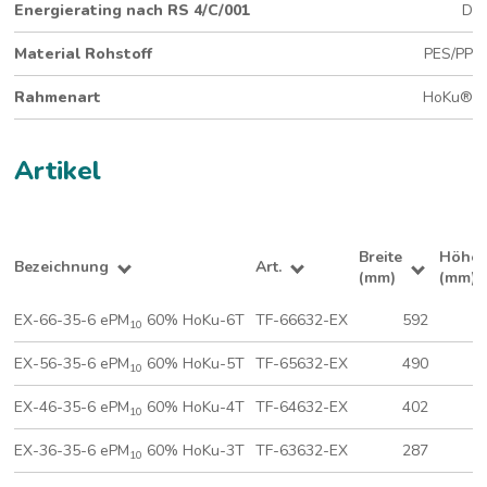
Energierating nach RS 4/C/001
D
Material Rohstoff
PES/PP
Rahmenart
HoKu®
Artikel
Breite
Höhe
Bezeichnung
Art.
(mm)
(mm)
EX-66-35-6 ePM
60% HoKu-6T
TF-66632-EX
592
10
EX-56-35-6 ePM
60% HoKu-5T
TF-65632-EX
490
10
EX-46-35-6 ePM
60% HoKu-4T
TF-64632-EX
402
10
EX-36-35-6 ePM
60% HoKu-3T
TF-63632-EX
287
10