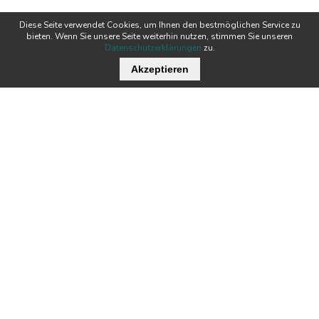
Diese Seite verwendet Cookies, um Ihnen den bestmöglichen Service zu
bieten. Wenn Sie unsere Seite weiterhin nutzen, stimmen Sie unseren
Datenschutzerklärungen
zu.
Akzeptieren
Wichtige Links
Stellenangebote
Kontakt
Downloads
Team
Zertifikate
Technik
News
Produkte
Newsletter
Tecnofil AG Filtertechnik
Nordstrasse 3
Öffnungszeiten:
CH-5722 Gränichen
MO - DO:
07:00 - 12:00 / 13:00 - 17:00
FR:
07:00 - 12:00 / 13:00 - 16:00
+41 62 842 20 20
info@tecnofil.ch
© 2026 Tecnofil AG
AGB
Datenschutz
Impressum