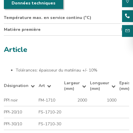
Données techniques
Température max. en service continu (°C)
100
Matière première
PUR
Article
Tolérances: épaisseur du matériau +/- 10%
Largeur
Longueur
Epaiss
Désignation
Art
(mm)
(mm)
(mm)
PPI noir
FM-1710
2000
1000
PPI-20/10
FS-1710-20
PPI-30/10
FS-1710-30