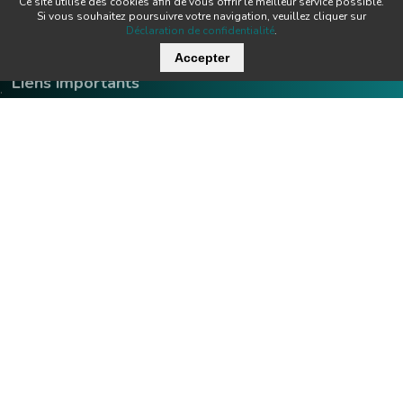
Ce site utilise des cookies afin de vous offrir le meilleur service possible.
Si vous souhaitez poursuivre votre navigation, veuillez cliquer sur
Déclaration de confidentialité
.
Accepter
Liens importants
.
Offres d'emploi
Contact
Downloads
Team
Certificats
Techniques
News
Produits
Newsletter
Tecnofil SA Technique de filtration
Nordstrasse 3
Heures d'ouverture:
CH-5722 Gränichen
lu - je:
07:00 - 12:00 / 13:00 - 17:0
ve:
07:00 - 12:00 / 13:00 - 16:0
+41 62 842 20 20
info@tecnofil.ch