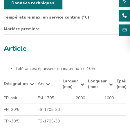
Données techniques
Température max. en service continu (°C)
100
Matière première
PUR
Article
Tolérances: épaisseur du matériau +/- 10%
Largeur
Longueur
Epaiss
Désignation
Art
(mm)
(mm)
(mm)
PPI noir
FM-1705
2000
1000
PPI-20/5
FS-1705-20
PPI-30/5
FS-1705-30