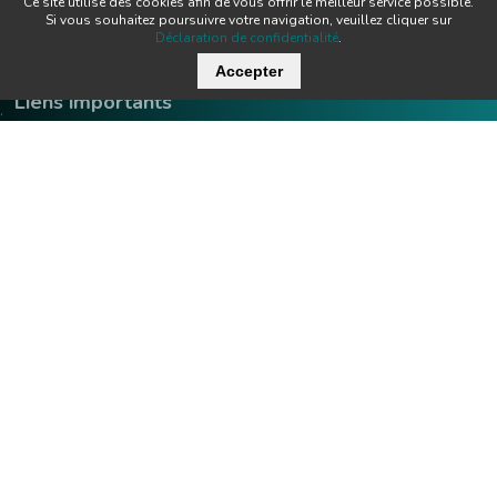
Ce site utilise des cookies afin de vous offrir le meilleur service possible.
Si vous souhaitez poursuivre votre navigation, veuillez cliquer sur
Déclaration de confidentialité
.
Accepter
Liens importants
.
Offres d'emploi
Contact
Downloads
Team
Certificats
Techniques
News
Produits
Newsletter
Tecnofil SA Technique de filtration
Nordstrasse 3
Heures d'ouverture:
CH-5722 Gränichen
lu - je:
07:00 - 12:00 / 13:00 - 17:0
ve:
07:00 - 12:00 / 13:00 - 16:0
+41 62 842 20 20
info@tecnofil.ch