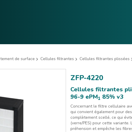
aitement de surface
Cellules filtrantes
Cellules filtrantes plissées
ZFP-4220
Cellules filtrantes p
96-9 ePM
85% v3
1
Concernant le filtre cellulaire ave
qui convient également pour des 
complètement scellé, ce qui évit
(verre/PES) pour cette variante. 
préhension et empêche les fibre