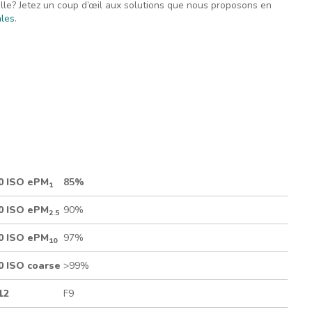
lle? Jetez un coup d’œil aux solutions que nous proposons en
ales
.
 matériau combiné (micro-verre avec contrecollage synthétique)
é
90 ISO ePM
85%
1
90 ISO ePM
90%
2.5
90 ISO ePM
97%
10
90 ISO coarse
>99%
12
F9