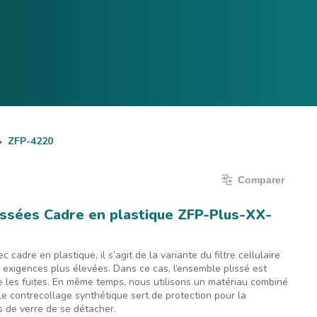
Comparer
Langue:
Français
Connexion
ZFP-4220
Comparer
lissées Cadre en plastique ZFP-Plus-XX-
c cadre en plastique, il s’agit de la variante du filtre cellulaire
exigences plus élevées. Dans ce cas, l’ensemble plissé est
e les fuites. En même temps, nous utilisons un matériau combiné
Le contrecollage synthétique sert de protection pour la
s de verre de se détacher.