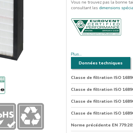
Vous ne trouvez pas la bonne tai
consultant les
dimensions spéci
Filtre cellulaire plissé avec un
Plus…
96 mm d’épaisseur
Données techniques
Cadre en plastique recycl
Média plissé verre/PES
Classe de filtration ISO 168
Classe de filtration ISO 168
Classe de filtration ISO 168
Classe de filtration ISO 168
Norme précédente EN 779:20