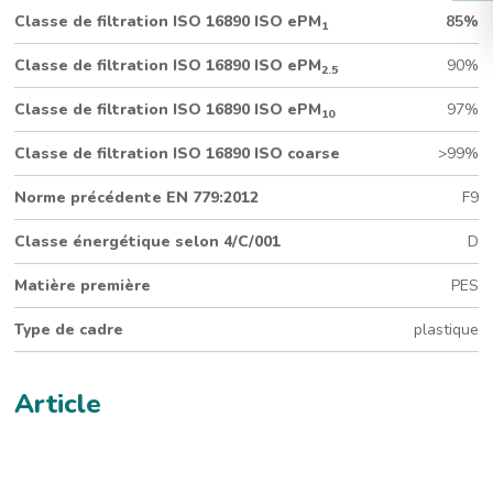
avec contrecollage synthétique)
Classe de filtration ISO 16890 ISO ePM
85%
1
96 mm d’épaisseur
Cadre en plastique recyclé
Classe de filtration ISO 16890 ISO ePM
90%
2.5
Média plissé verre/PES
Classe de filtration ISO 16890 ISO ePM
97%
10
Classe de filtration ISO 16890 ISO coarse
>99%
Norme précédente EN 779:2012
F9
Classe énergétique selon 4/C/001
D
Matière première
PES
Type de cadre
plastique
Article