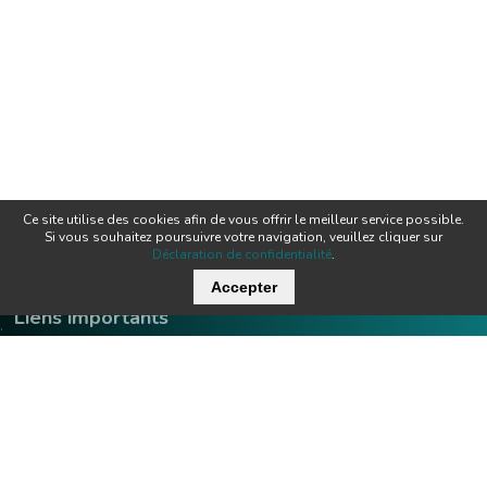
Ce site utilise des cookies afin de vous offrir le meilleur service possible.
Si vous souhaitez poursuivre votre navigation, veuillez cliquer sur
Déclaration de confidentialité
.
Accepter
Liens importants
.
Offres d'emploi
Contact
Downloads
Team
Certificats
Techniques
News
Produits
Newsletter