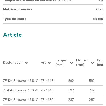
Matière première
Glas
Type de cadre
carton
Article
Largeur
Hauteur
Prof
Désignation
Art
(mm)
(mm)
(mm)
ZF-KA-3 coarse 45%-G
ZF-4148
592
592
ZF-KA-3 coarse 45%-G
ZF-4149
592
287
ZF-KA-3 coarse 45%-G
ZF-4150
287
287