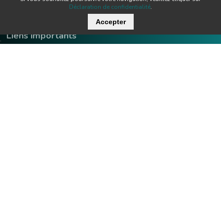
Déclaration de confidentialité
.
Accepter
Liens importants
.
Offres d'emploi
Contact
Downloads
Team
Certificats
Techniques
News
Produits
Newsletter
Tecnofil SA Technique de filtration
Nordstrasse 3
Heures d'ouverture:
CH-5722 Gränichen
lu - je:
07:00 - 12:00 / 13:00 - 17:0
ve:
07:00 - 12:00 / 13:00 - 16:0
+41 62 842 20 20
info@tecnofil.ch
© 2026 Tecnofil AG
AGB
Protection des données
Imprimer