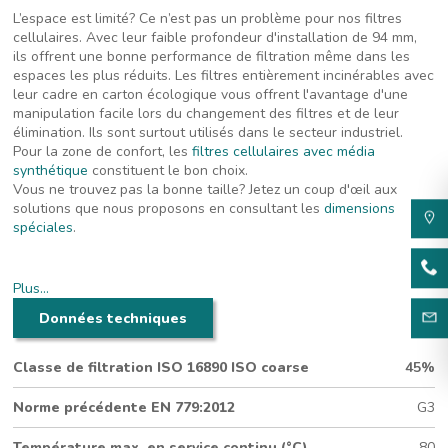
L’espace est limité? Ce n’est pas un problème pour nos filtres
cellulaires. Avec leur faible profondeur d'installation de 94 mm,
ils offrent une bonne performance de filtration même dans les
espaces les plus réduits. Les filtres entièrement incinérables avec
leur cadre en carton écologique vous offrent l'avantage d'une
manipulation facile lors du changement des filtres et de leur
élimination. Ils sont surtout utilisés dans le secteur industriel.
Pour la zone de confort, les
filtres cellulaires avec média
synthétique
constituent le bon choix.
Vous ne trouvez pas la bonne taille? Jetez un coup d'œil aux
solutions que nous proposons en consultant les
dimensions
spéciales
.
Filtre cellulaire plat avec média en fibre de verre pour
applications industrielles
Plus…
94 mm d'épaisseur
Données techniques
Cadre en carton fabriqué à partir de matériaux 100%
recyclés
Classe de filtration ISO 16890 ISO coarse
45%
Média en fibre de verre standard (vert/blanc)
Norme précédente EN 779:2012
G3
Température max. en service continu (°C)
80