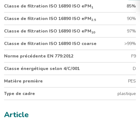
Classe de filtration ISO 16890 ISO ePM
85%
1
150 mm de profondeur
Conception plate (592 x 592 mm)
Classe de filtration ISO 16890 ISO ePM
90%
Média plissé verre/PES
2.5
Classe énergétique selon RS 4/C/001: D
Classe de filtration ISO 16890 ISO ePM
97%
10
Classe de filtration ISO 16890 ISO coarse
>99%
Norme précédente EN 779:2012
F9
Classe énergétique selon 4/C/001
D
Matière première
PES
Type de cadre
plastique
Article