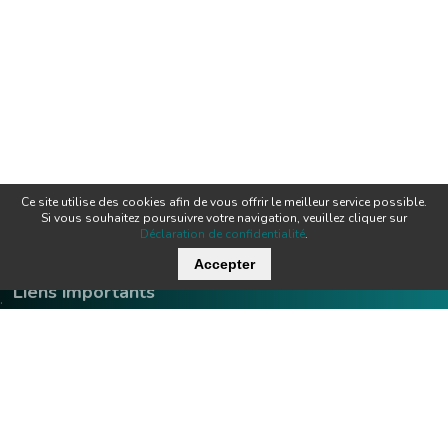
Ce site utilise des cookies afin de vous offrir le meilleur service possible.
Si vous souhaitez poursuivre votre navigation, veuillez cliquer sur
Déclaration de confidentialité
.
Accepter
Liens importants
.
Offres d'emploi
Contact
Downloads
Team
Certificats
Techniques
News
Produits
Newsletter