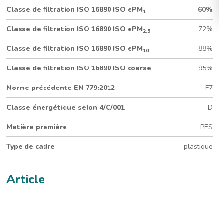
Classe de filtration ISO 16890 ISO ePM
60%
1
100 mm de profondeur
Conception plate (592 x 592 mm)
Classe de filtration ISO 16890 ISO ePM
72%
Média plissé verre/PES
2.5
Classe énergétique selon RS 4/C/001: D
Classe de filtration ISO 16890 ISO ePM
88%
10
Classe de filtration ISO 16890 ISO coarse
95%
Norme précédente EN 779:2012
F7
Classe énergétique selon 4/C/001
D
Matière première
PES
Type de cadre
plastique
Article