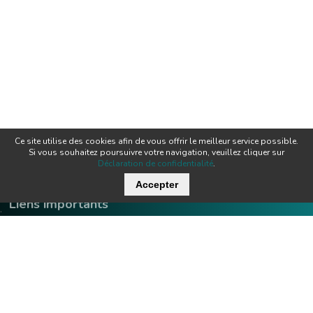
Ce site utilise des cookies afin de vous offrir le meilleur service possible.
Si vous souhaitez poursuivre votre navigation, veuillez cliquer sur
Déclaration de confidentialité
.
Accepter
Liens importants
.
Offres d'emploi
Contact
Downloads
Team
Certificats
Techniques
News
Produits
Newsletter